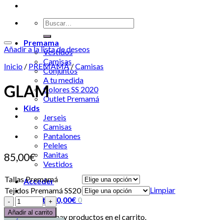
Premama
Añadir a la lista de deseos
Vestidos
Camisas
Inicio
/
PREMAMÁ
/
Camisas
Conjuntos
A tu medida
GLAM
Colores SS 2020
Outlet Premamá
Kids
Jerseis
Camisas
Pantalones
Peleles
Ranitas
85,00
€
Vestidos
Tallas Premamá
Acceder
Limpiar
Tejidos Premamá SS20
Carrito /
0,00
€
0
Añadir al carrito
No hay productos en el carrito.