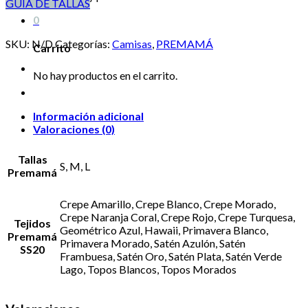
GUÍA DE TALLAS
0
SKU:
N/D
Categorías:
Camisas
,
PREMAMÁ
Carrito
No hay productos en el carrito.
Información adicional
Valoraciones (0)
Tallas
S, M, L
Premamá
Crepe Amarillo, Crepe Blanco, Crepe Morado,
Crepe Naranja Coral, Crepe Rojo, Crepe Turquesa,
Tejidos
Geométrico Azul, Hawaii, Primavera Blanco,
Premamá
Primavera Morado, Satén Azulón, Satén
SS20
Frambuesa, Satén Oro, Satén Plata, Satén Verde
Lago, Topos Blancos, Topos Morados