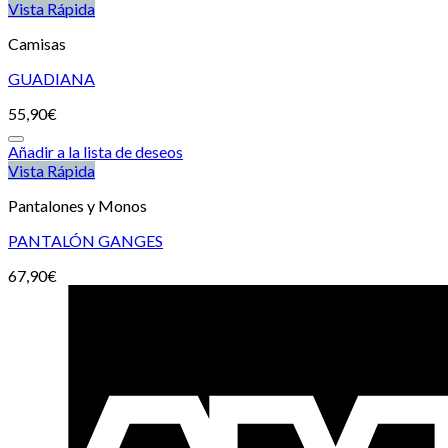
Vista Rápida
Camisas
GUADIANA
55,90
€
Añadir a la lista de deseos
Vista Rápida
Pantalones y Monos
PANTALÓN GANGES
67,90
€