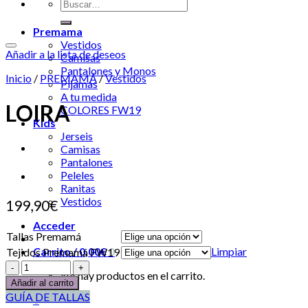
Premama
Vestidos
Añadir a la lista de deseos
Camisas
Pantalones y Monos
Inicio
/
PREMAMÁ
/
Vestidos
Pijamas
A tu medida
LOIRA
COLORES FW19
Kids
Jerseis
Camisas
Pantalones
Peleles
Ranitas
Vestidos
199,90
€
Acceder
Tallas Premamá
Limpiar
Carrito /
0,00
€
0
Tejidos Premamá FW19
No hay productos en el carrito.
Añadir al carrito
GUÍA DE TALLAS
0