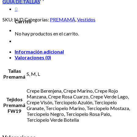
GUÍA DE TALLAS
0
SKU:
N/D
Categorías:
PREMAMÁ
,
Vestidos
Carrito
No hay productos en el carrito.
Información adicional
Valoraciones (0)
Tallas
S, M, L
Premamá
Crepe Berenjena, Crepe Marino, Crepe Rojo
Manzana, Crepe Rosa Cuarzo, Crepe Verde Lago,
Tejidos
Crepe Visón, Terciopelo Azulón, Terciopelo
Premamá
Granate, Terciopelo Marino, Terciopelo Mostaza,
FW19
Terciopelo Negro, Terciopelo Rosa Palo,
Terciopelo Verde Botella