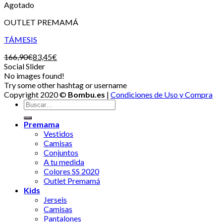
Agotado
OUTLET PREMAMÁ
TÁMESIS
166,90
€
83,45
€
Social Slider
No images found!
Try some other hashtag or username
Copyright 2020 ©
Bombu.es
|
Condiciones de Uso y Compra
Premama
Vestidos
Camisas
Conjuntos
A tu medida
Colores SS 2020
Outlet Premamá
Kids
Jerseis
Camisas
Pantalones