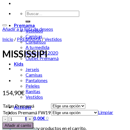
Premama
Añadir a la lista de deseos
Vestidos
Camisas
Inicio
/
PREMAMÁ
/
Vestidos
Conjuntos
A tu medida
MISSISSIPI
Colores SS 2020
Outlet Premamá
Kids
Jerseis
Camisas
Pantalones
Peleles
Ranitas
154,90
€
Vestidos
Tallas Premamá
Acceder
Limpiar
Tejidos Premamá FW19
Carrito /
0,00
€
0
Añadir al carrito
No hay productos en el carrito.