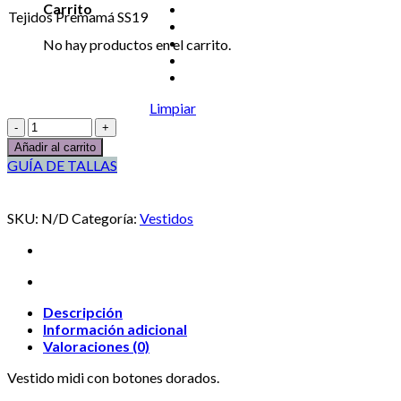
Carrito
Tejidos Premamá SS19
No hay productos en el carrito.
Limpiar
Añadir al carrito
GUÍA DE TALLAS
SKU:
N/D
Categoría:
Vestidos
Descripción
Información adicional
Valoraciones (0)
Vestido midi con botones dorados.