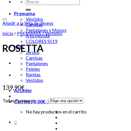
Premama
Vestidos
Añadir a la lista de deseos
Camisas
Pantalones y Monos
Inicio
/
PREMAMÁ
/
Vestidos
A tu medida
COLORES SS19
ROSETTA
Kids
Jerseis
Camisas
Pantalones
Peleles
Ranitas
Vestidos
139,90
€
Acceder
Tallas Premamá
Carrito /
0,00
€
0
No hay productos en el carrito.
0