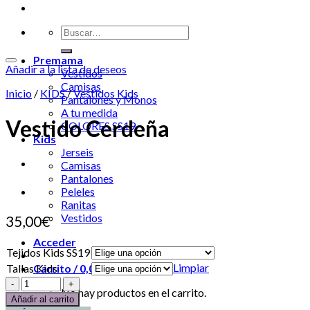
Premama
Añadir a la lista de deseos
Vestidos
Camisas
Inicio
/
KIDS
/
Vestidos Kids
Pantalones y Monos
A tu medida
Vestido Cerdeña
COLORES SS19
Kids
Jerseis
Camisas
Pantalones
Peleles
Ranitas
Vestidos
35,00
€
Acceder
Tejidos Kids SS19
Limpiar
Tallas Kids
Carrito /
0,00
€
0
No hay productos en el carrito.
Añadir al carrito