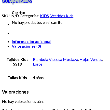
GUÍA DE TALLAS
0
Carrito
SKU:
N/D
Categorías:
KIDS
,
Vestidos Kids
No hay productos en el carrito.
Información adicional
Valoraciones (0)
Tejidos Kids
Bambula Viscosa Mostaza
,
Hojas Verdes
,
SS19
Loros
Tallas Kids
4 años
Valoraciones
No hay valoraciones aún.