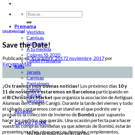
Premama
Uncategorized
Vestidos
Camisas
Save the Date!
Conjuntos
A tu medida
Colores SS 2020
Publicado en
30 octubre, 2017
2 noviembre, 2017
por
Outlet Premamá
KerygmaMad
Kids
30
Jerseis
Oct
Camisas
Pantalones
¡Os traemos muy buenas noticias!
Los próximos días
10 y
Peleles
11 de noviembre estaremos en Barcelona
participando en
Ranitas
el
III Christmas Market
que organiza la asociación de Antiguas
Vestidos
Alumnas del Colegio Canigó. Durante la tarde del viernes y todo
el sábado contaremos con un stand en el que podréis ver y
Acceder
probaros la colección de Invierno de
Bombü
y por supuesto
hacer los pedidos que queráis. Una ocasión perfecta para hacer
Carrito /
0,00
€
0
vuestras compras navideñas ya que además de Bombü, estarán
presentes muchas otras marcas de moda, complementos,
No hay productos en el carrito.