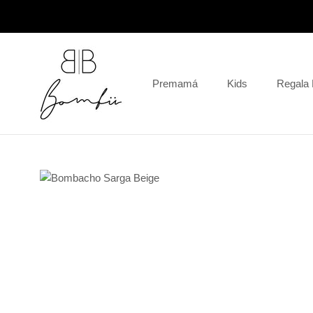
Saltar
al
contenido
Premamá
Kids
Regala
Regala