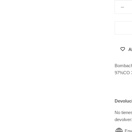
A
Bombacho
97%CO 
Devoluc
No tiene
devolver
Env