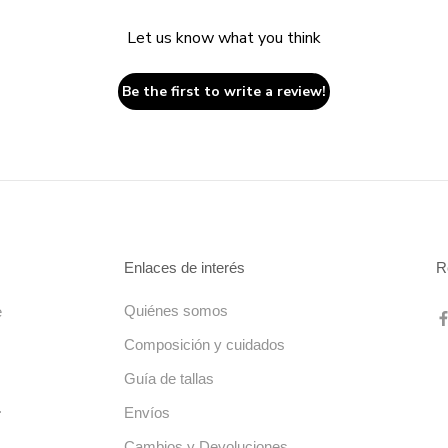
Let us know what you think
Be the first to write a review!
Enlaces de interés
R
Quiénes somos
e
Composición y cuidados
Guía de tallas
.
Envíos
Cambios y Devoluciones