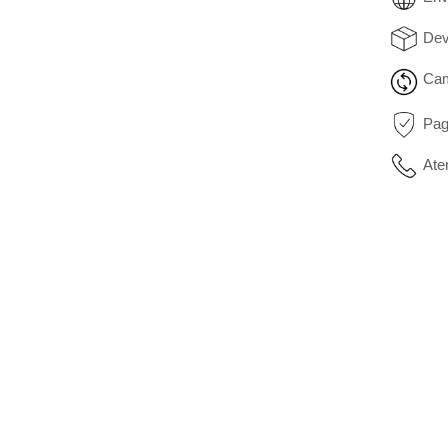
Dev
Cam
Pag
Ate