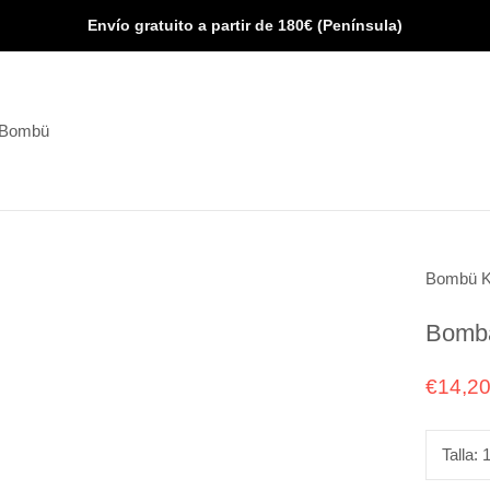
Envío gratuito a partir de 180€ (Península)
 Bombü
 Bombü
Bombü K
Bomba
€14,2
Talla: