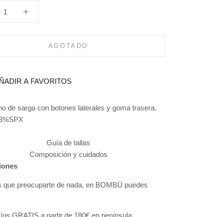
AGOTADO
ÑADIR A FAVORITOS
 de sarga con botones laterales y goma trasera.
3%SPX
Guía de tallas
Composición y cuidados
iones
s que preocuparte de nada, en BOMBÜ puedes
:
íos GRATIS a partir de 180€ en península