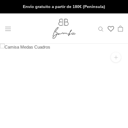
Saltar
Envío gratuito a partir de 180€ (Península)
al
contenido