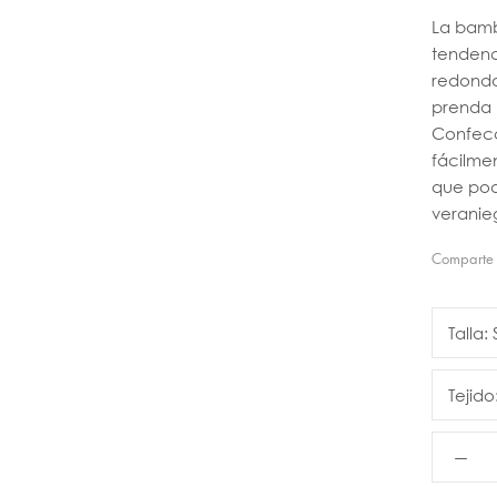
La bamb
tendenci
redondo
prenda 
Confecc
fácilme
que pod
veranie
Comparte
Talla:
Tejido