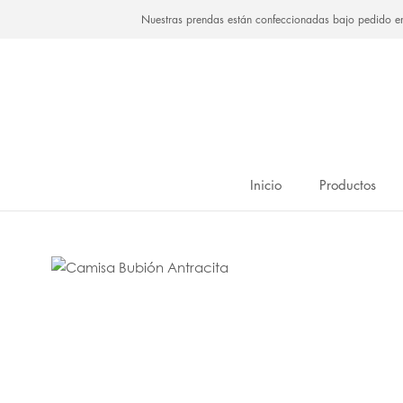
Saltar
Nuestras prendas están confeccionadas bajo pedido e
al
contenido
Inicio
Productos
Inicio
Productos