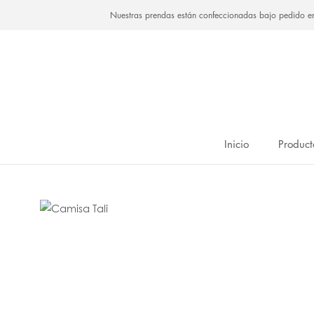
Saltar
Nuestras prendas están confeccionadas bajo pedido e
al
contenido
Inicio
Product
Inicio
Product