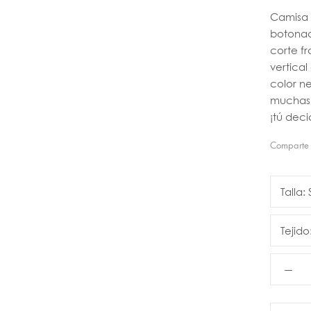
Camisa 
botonad
corte f
vertical
color n
muchas p
¡tú deci
Comparte
Talla:
Tejido