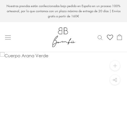
Saltar
Nuestras prendas están confeccionadas bajo pedido en España en un proceso 100%
al
artesanal, por lo que contamos con un plazo máximo de entrega de 20 días | Envíos
gratis a partir de 160€
contenido