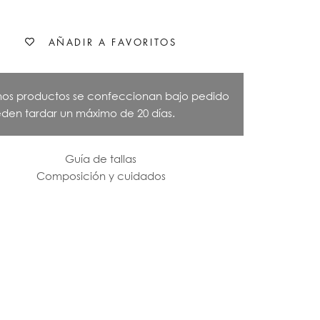
AÑADIR A FAVORITOS
nos productos se confeccionan bajo pedido
den tardar un máximo de 20 días.
Guía de tallas
Composición y cuidados