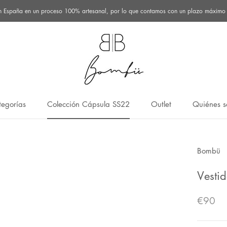
n España en un proceso 100% artesanal, por lo que contamos con un plazo máximo de
egorías
Colección Cápsula SS22
Outlet
Quiénes 
egorías
Colección Cápsula SS22
Outlet
Quiénes 
Bombü
Vesti
€90