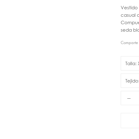
Vestido
casual 
Compues
seda bla
Comparte
Talla:
Tejido