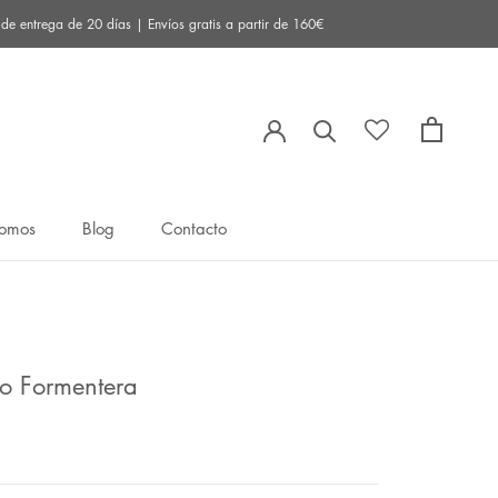
 entrega de 20 días | Envíos gratis a partir de 160€
somos
Blog
Contacto
somos
Blog
Contacto
do Formentera