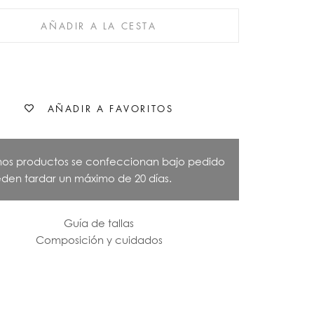
AÑADIR A LA CESTA
AÑADIR A FAVORITOS
nos productos se confeccionan bajo pedido
den tardar un máximo de 20 días.
Guía de tallas
Composición y cuidados