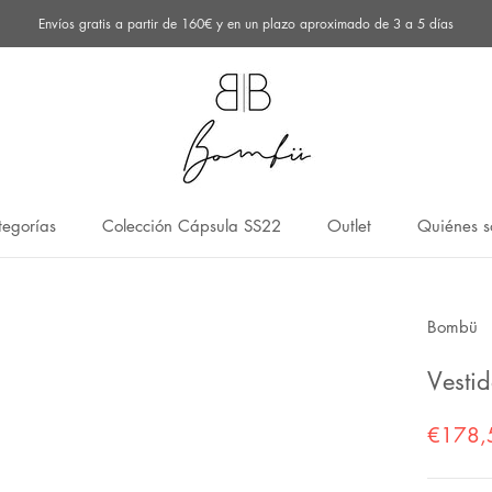
Envíos gratis a partir de 160€ y en un plazo aproximado de 3 a 5 días
egorías
Colección Cápsula SS22
Outlet
Quiénes 
egorías
Colección Cápsula SS22
Outlet
Quiénes 
Bombü
Vesti
€178,