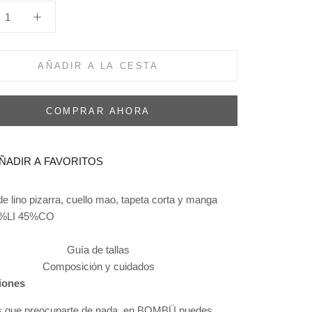
AÑADIR A LA CESTA
COMPRAR AHORA
ÑADIR A FAVORITOS
e lino pizarra, cuello mao, tapeta corta y manga
%LI 45%CO
Guía de tallas
Composición y cuidados
iones
s que preocuparte de nada, en BOMBÜ puedes