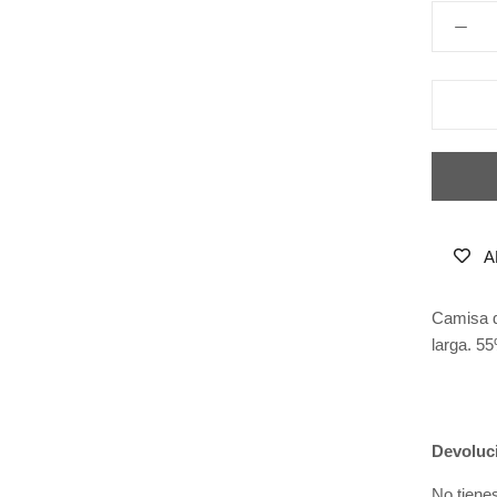
A
Camisa d
larga.
55
Devoluc
No tiene