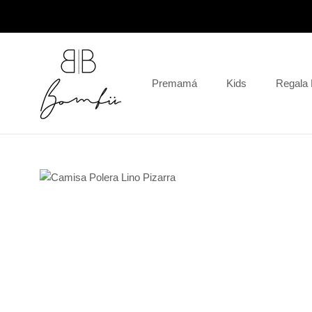
Saltar
al
contenido
Premamá
Kids
Regala
Regala