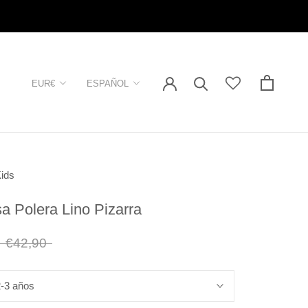
Moneda
Idioma
EUR€
ESPAÑOL
ids
a Polera Lino Pizarra
€42,90
2-3 años