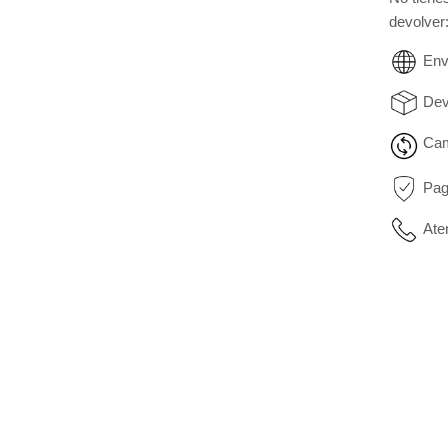
devolver
Env
Dev
Cam
Pag
Ate