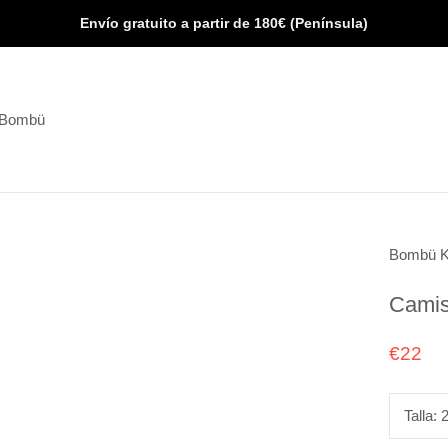
Envío gratuito a partir de 180€ (Península)
 Bombü
 Bombü
Bombü K
Camis
€22
Talla: