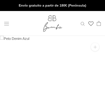
Saltar
Envío gratuito a partir de 180€ (Península)
al
contenido