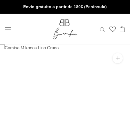
Saltar
Envío gratuito a partir de 180€ (Península)
al
contenido