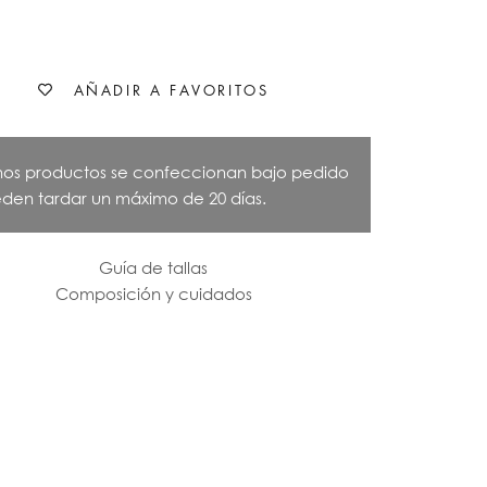
AÑADIR A FAVORITOS
nos productos se confeccionan bajo pedido
den tardar un máximo de 20 días.
Guía de tallas
Composición y cuidados