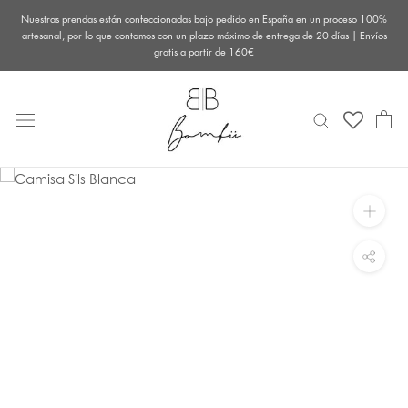
Saltar
Nuestras prendas están confeccionadas bajo pedido en España en un proceso 100%
al
artesanal, por lo que contamos con un plazo máximo de entrega de 20 días | Envíos
gratis a partir de 160€
contenido