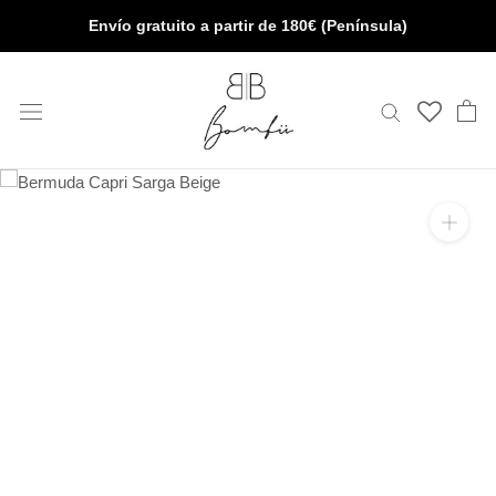
Saltar
Envío gratuito a partir de 180€ (Península)
al
contenido