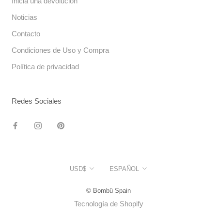
Inicia una devolución
Noticias
Contacto
Condiciones de Uso y Compra
Política de privacidad
Redes Sociales
Moneda
Idioma
USD$
ESPAÑOL
© Bombü Spain
Tecnología de Shopify