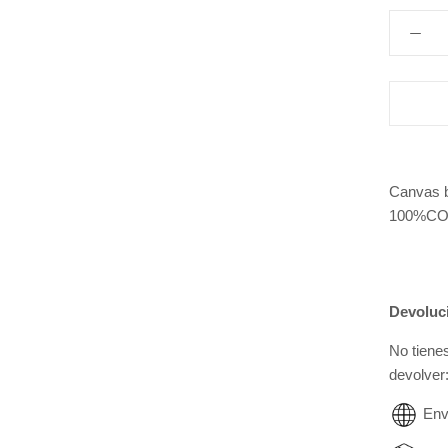
Canvas b
100%C
Devoluc
No tiene
devolver
Env