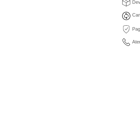
Dev
Cam
Pag
Ate