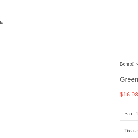
ds
ds
Bombü K
Green
$16.9
Size:
Tissue