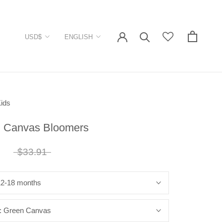
Currency
Language
USD$
ENGLISH
ids
 Canvas Bloomers
8
$33.91
12-18 months
:
Green Canvas