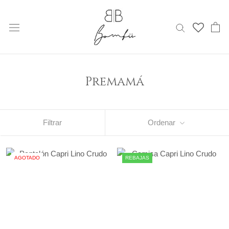
Saltar
al
contenido
Premamá
Filtrar
Ordenar
AGOTADO
REBAJAS