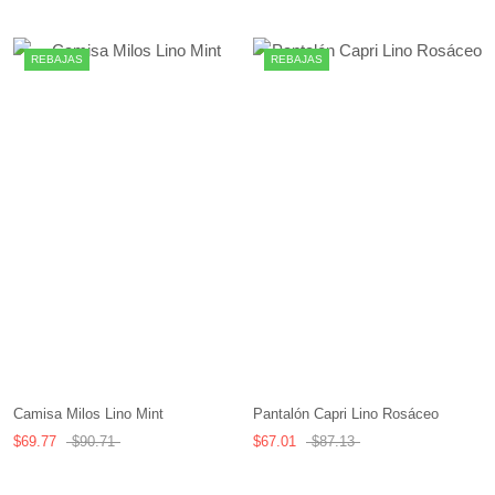
REBAJAS
REBAJAS
Camisa Milos Lino Mint
Pantalón Capri Lino Rosáceo
$69.77
$90.71
$67.01
$87.13