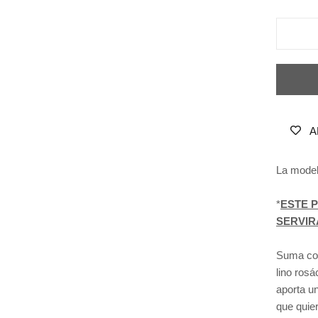
A
La model
*
ESTE 
SERVIR
Suma col
lino rosá
aporta un
que quie