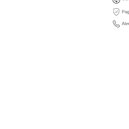
Pag
Ate