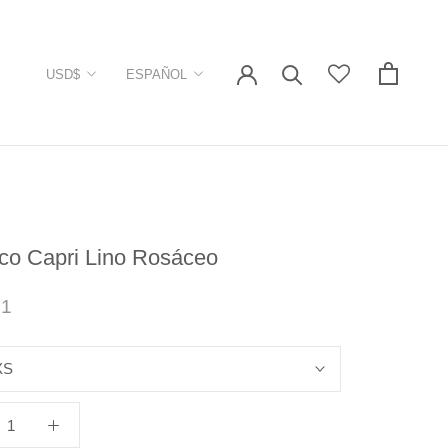
Moneda
Idioma
USD$
ESPAÑOL
co Capri Lino Rosáceo
71
XS