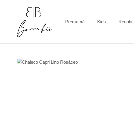
Saltar
al
contenido
Premamá
Kids
Regala
Regala