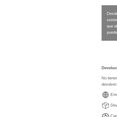
Desde
sosten
que a
puede
Devoluc
No tiene
devolver
Env
Dev
Cam