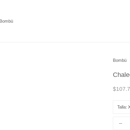
 Bombü
 Bombü
Bombü
Chale
$107.
Talla: