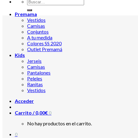
Premama
Vestidos
Camisas
Conjuntos
A tu medida
Colores SS 2020
Outlet Premamá
Kids
Jerseis
Camisas
Pantalones
Peleles
Ranitas
Vestidos
Acceder
Carrito /
0,00
€
0
No hay productos en el carrito.
0