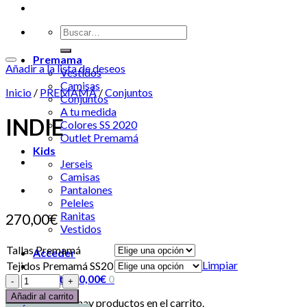
Premama
Añadir a la lista de deseos
Vestidos
Camisas
Inicio
/
PREMAMÁ
/
Conjuntos
Conjuntos
A tu medida
INDIE
Colores SS 2020
Outlet Premamá
Kids
Jerseis
Camisas
Pantalones
Peleles
Ranitas
270,00
€
Vestidos
Tallas Premamá
Acceder
Limpiar
Tejidos Premamá SS20
Carrito /
0,00
€
0
Añadir al carrito
No hay productos en el carrito.