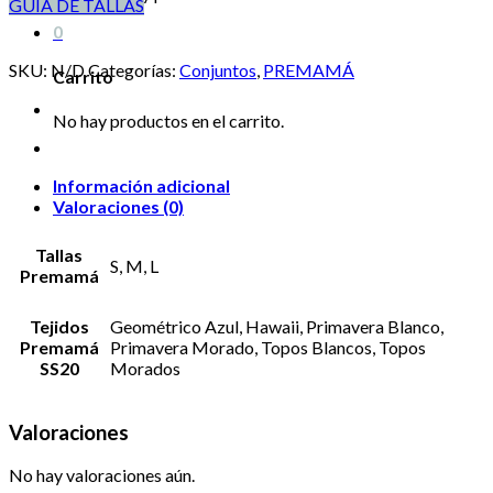
GUÍA DE TALLAS
0
SKU:
N/D
Categorías:
Conjuntos
,
PREMAMÁ
Carrito
No hay productos en el carrito.
Información adicional
Valoraciones (0)
Tallas
S, M, L
Premamá
Tejidos
Geométrico Azul, Hawaii, Primavera Blanco,
Premamá
Primavera Morado, Topos Blancos, Topos
SS20
Morados
Valoraciones
No hay valoraciones aún.