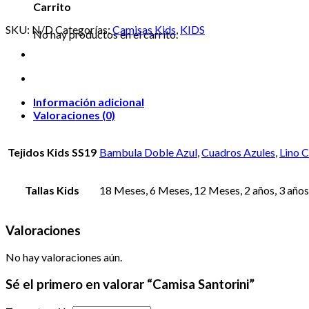
Carrito
SKU:
N/D
Categorías:
Camisas Kids
,
KIDS
No hay productos en el carrito.
Información adicional
Valoraciones (0)
Tejidos Kids SS19
Bambula Doble Azul
,
Cuadros Azules
,
Lino 
Tallas Kids
18 Meses, 6 Meses, 12 Meses, 2 años, 3 años, 
Valoraciones
No hay valoraciones aún.
Sé el primero en valorar “Camisa Santorini”