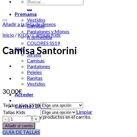
Premama
Vestidos
Añadir a la lista de deseos
Camisas
Pantalones y Monos
Inicio
/
KIDS
/
Camisas Kids
A tu medida
COLORES SS19
Camisa Santorini
Kids
Jerseis
Camisas
Pantalones
Peleles
Ranitas
Vestidos
30,00
€
Acceder
Tejidos Kids SS19
Carrito /
0,00
€
0
Limpiar
Tallas Kids
No hay productos en el carrito.
Añadir al carrito
0
GUÍA DE TALLAS