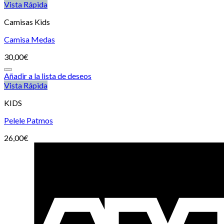
Vista Rápida
Camisas Kids
Camisa Medas
30,00
€
Añadir a la lista de deseos
Vista Rápida
KIDS
Pelele Patmos
26,00
€