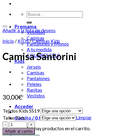
Premama
Añadir a la lista de deseos
Vestidos
Camisas
Inicio
/
KIDS
/
Camisas Kids
Pantalones y Monos
A tu medida
Camisa Santorini
COLORES SS19
Kids
Jerseis
Camisas
Pantalones
Peleles
Ranitas
Vestidos
30,00
€
Acceder
Tejidos Kids SS19
Limpiar
Tallas Kids
Carrito /
0,00
€
0
No hay productos en el carrito.
Añadir al carrito