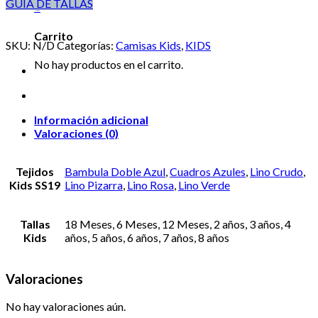
GUÍA DE TALLAS
0
Carrito
SKU:
N/D
Categorías:
Camisas Kids
,
KIDS
No hay productos en el carrito.
Información adicional
Valoraciones (0)
Tejidos
Bambula Doble Azul
,
Cuadros Azules
,
Lino Crudo
,
Kids SS19
Lino Pizarra
,
Lino Rosa
,
Lino Verde
Tallas
18 Meses, 6 Meses, 12 Meses, 2 años, 3 años, 4
Kids
años, 5 años, 6 años, 7 años, 8 años
Valoraciones
No hay valoraciones aún.