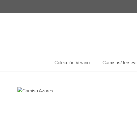
Saltar
al
contenido
Colección Verano
Camisas/Jersey
Colección Verano
Camisas/Jersey