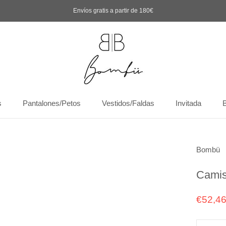
Envíos gratis a partir de 180€
s
Pantalones/Petos
Vestidos/Faldas
Invitada
s
Pantalones/Petos
Vestidos/Faldas
Invitada
Bombü
Camis
€52,4