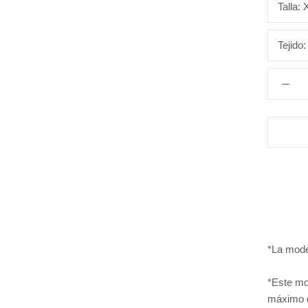
Talla:
Tejido
*La mode
*Este mo
máximo d