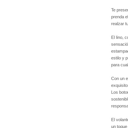
Te prese
prenda e
realzar t
El lino, 
sensació
estampad
estilo y 
para cua
Con un e
exquisito
Los boto
sostenib
responsa
El volan
un toque 