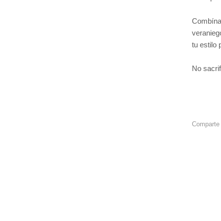
Combínal
veranieg
tu estilo
No sacri
Comparte