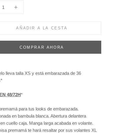
AÑADIR A LA CESTA
COMPRAR AHORA
lo lleva talla XS y está embarazada de 36
*
EN 48/72H
*
remamá para tus looks de embarazada.
onada en bambula blanca. Abertura delantera
en cuello caja. Manga larga acabada en volante.
isa premamá te hará resaltar por sus volantes XL