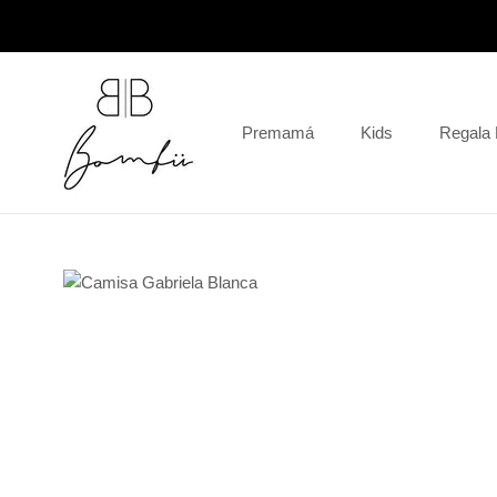
Saltar
al
contenido
Premamá
Kids
Regala
Regala