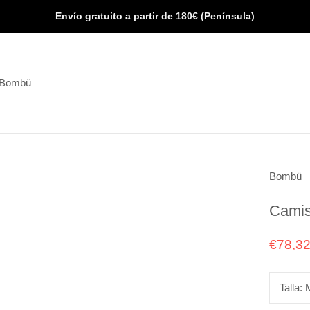
Envío gratuito a partir de 180€ (Península)
 Bombü
 Bombü
Bombü
Camis
€78,3
Talla: