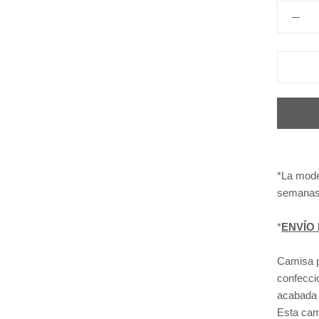
*La mode
semanas
*
ENVÍO 
Camisa p
confecci
acabada 
Esta cam