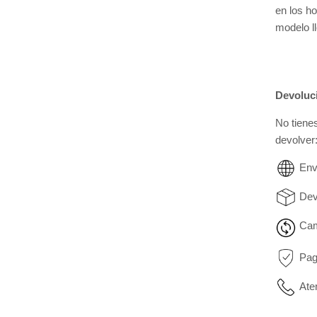
en los h
modelo ll
Devoluc
No tiene
devolver
Env
Dev
Cam
Pag
Ate