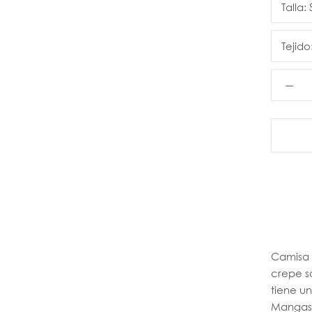
Talla:
Tejido
Camisa 
crepe sa
tiene u
Mangas 