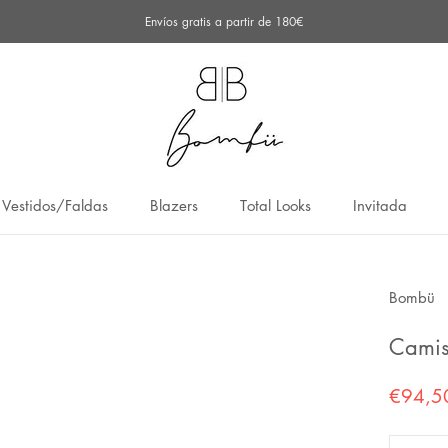
Envíos gratis a partir de 180€
Vestidos/Faldas
Blazers
Total Looks
Invitada
Vestidos/Faldas
Blazers
Total Looks
Invitada
Bombü
Camis
€94,5