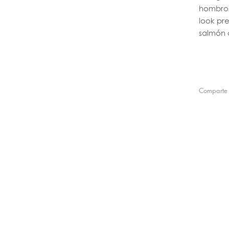
hombros 
look pr
salmón 
Comparte