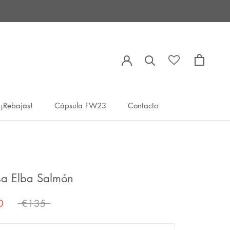
¡Rebajas!
Cápsula FW23
Contacto
¡Rebajas!
Cápsula FW23
Contacto
a Elba Salmón
0
€135