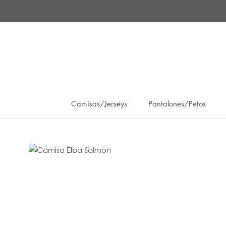
Saltar
al
contenido
Camisas/Jerseys
Pantalones/Petos
Camisas/Jerseys
Pantalones/Petos