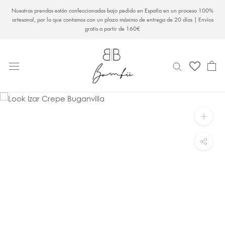
Saltar
Nuestras prendas están confeccionadas bajo pedido en España en un proceso 100%
al
artesanal, por lo que contamos con un plazo máximo de entrega de 20 días | Envíos
gratis a partir de 160€
contenido