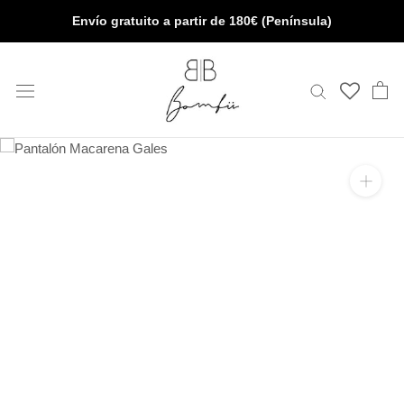
Saltar
Envío gratuito a partir de 180€ (Península)
al
contenido