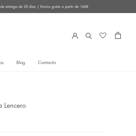
 entrega de 20 días | Envíos gratis a partir de 160€
os
Blog
Contacto
os
Blog
Contacto
a Lencero