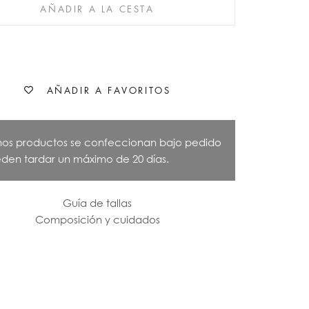
AÑADIR A LA CESTA
AÑADIR A FAVORITOS
nos productos se confeccionan bajo pedido
den tardar un máximo de 20 días.
Guía de tallas
Composición y cuidados