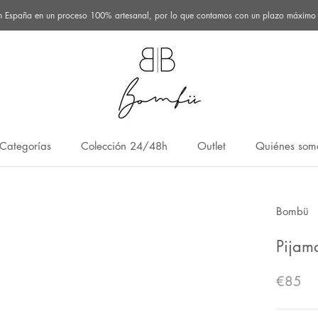
n España en un proceso 100% artesanal, por lo que contamos con un plazo máximo de
Categorías
Colección 24/48h
Outlet
Quiénes som
Categorías
Colección 24/48h
Outlet
Quiénes som
Bombü
Pijam
€85