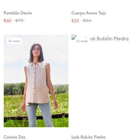
Pantalón Denim
Cuerpo Arana Teja
€60
€75
€25
€36
En venta
En venta
Camisa Das
Look Bubión Piedra