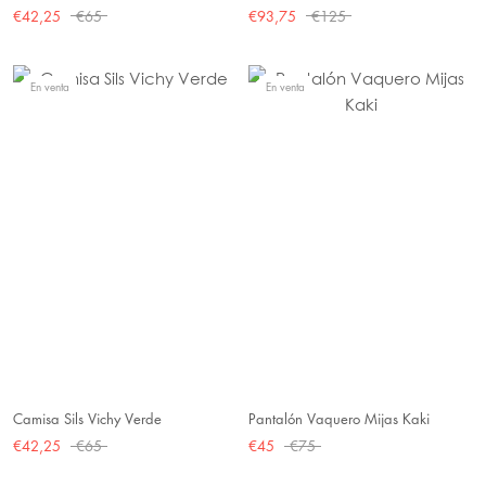
€42,25
€65
€93,75
€125
En venta
En venta
Camisa Sils Vichy Verde
Pantalón Vaquero Mijas Kaki
€42,25
€65
€45
€75