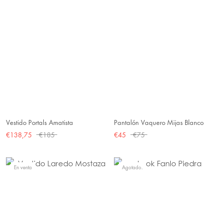
Vestido Portals Amatista
Pantalón Vaquero Mijas Blanco
€138,75
€185
€45
€75
En venta
Agotado.