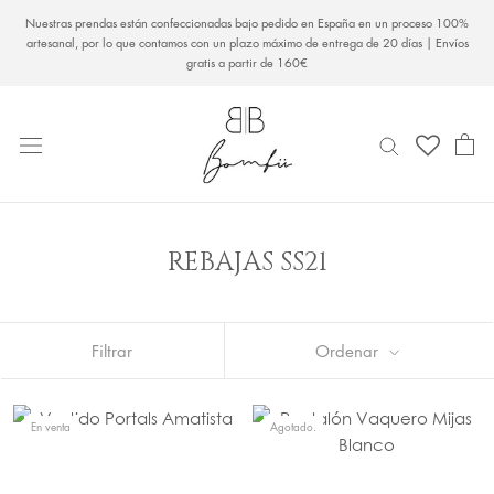
Saltar
Nuestras prendas están confeccionadas bajo pedido en España en un proceso 100%
al
artesanal, por lo que contamos con un plazo máximo de entrega de 20 días | Envíos
gratis a partir de 160€
contenido
REBAJAS SS21
Filtrar
Ordenar
En venta
Agotado.