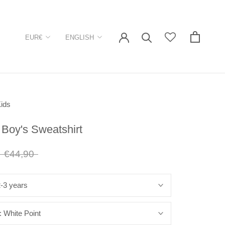
Currency
Language
EUR€
ENGLISH
ids
 Boy's Sweatshirt
€44,90
-3 years
:
White Point