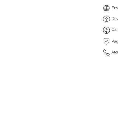
Env
Dev
Cam
Pag
Ate