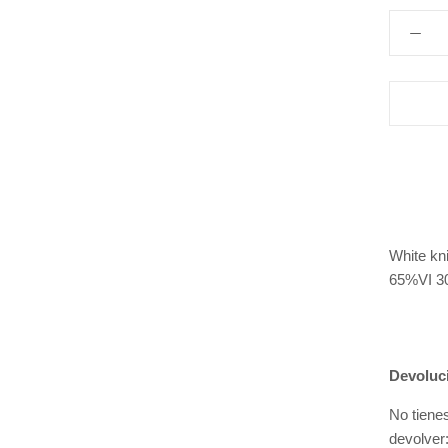
White kni
65%VI 
Devoluc
No tiene
devolver