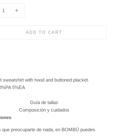
ADD TO CART
t sweatshirt with hood and buttoned placket.
30%PA 5%EA
Guía de tallas
Composición y cuidados
iones
s que preocuparte de nada, en BOMBÜ puedes
: