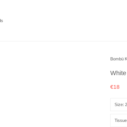
ds
ds
Bombü K
White
€18
Size:
2
Tissue