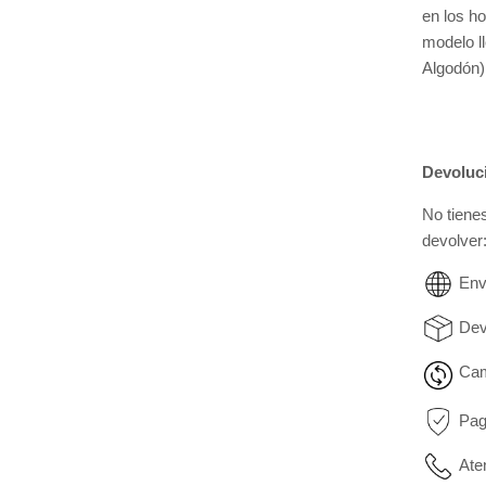
en los h
modelo l
Algodón)
Devoluc
No tiene
devolver
Env
Dev
Cam
Pag
Ate