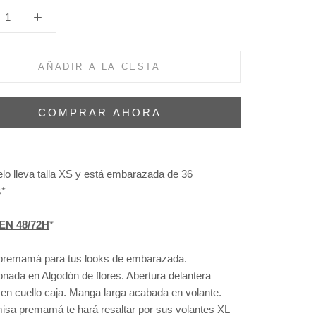
AÑADIR A LA CESTA
COMPRAR AHORA
lo lleva talla XS y está embarazada de 36
*
EN 48/72H
*
remamá para tus looks de embarazada.
onada en Algodón de flores. Abertura delantera
en cuello caja. Manga larga acabada en volante.
isa premamá te hará resaltar por sus volantes XL