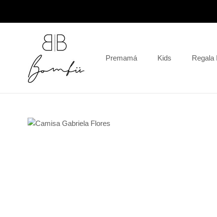
Saltar
al
contenido
Premamá
Kids
Regala
Regala