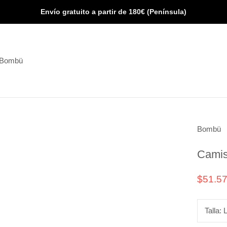
Envío gratuito a partir de 180€ (Península)
 Bombü
 Bombü
Bombü
Camis
$51.5
Talla: