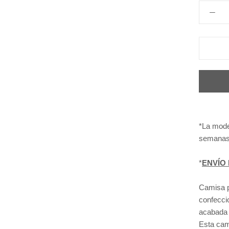
*La mode
semanas
*
ENVÍO 
Camisa p
confecci
acabada 
Esta cam