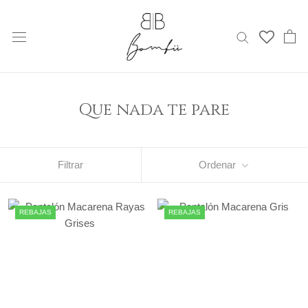
Saltar
al
contenido
Que nada te pare
Filtrar
Ordenar
REBAJAS
REBAJAS