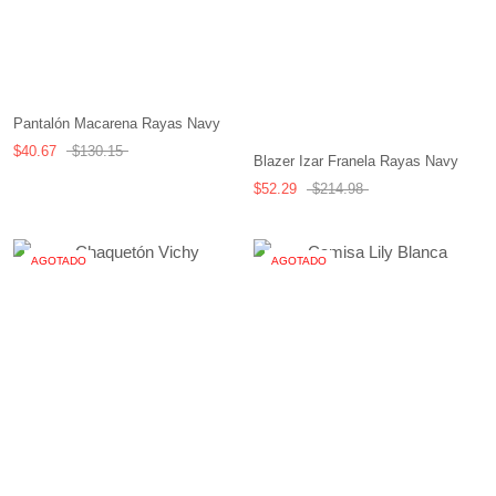
Pantalón Macarena Rayas Navy
$40.67
$130.15
Blazer Izar Franela Rayas Navy
$52.29
$214.98
AGOTADO
AGOTADO