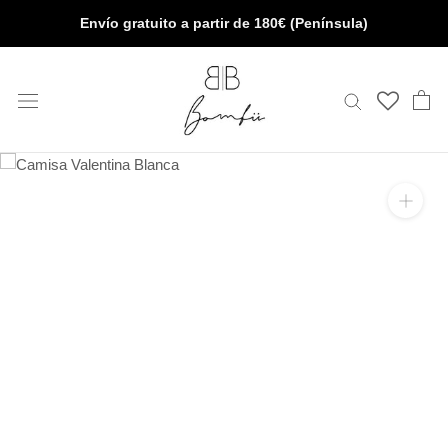
Saltar
Envío gratuito a partir de 180€ (Península)
al
contenido