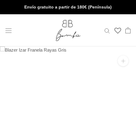
Saltar
Envío gratuito a partir de 180€ (Península)
al
contenido