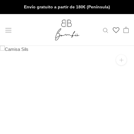
Saltar
Envío gratuito a partir de 180€ (Península)
al
contenido